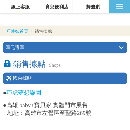
線上客服
育兒便利店
舞臺劇
巧連智首頁
銷售據點
銷售據點
Shops
國內據點
●
巧虎夢想樂園
●高雄 baby+寶貝家 實體門市展售
地址：高雄市左營區至聖路269號